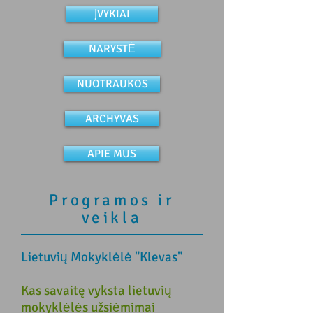
ĮVYKIAI
NARYSTĖ
NUOTRAUKOS
ARCHYVAS
APIE MUS
Programos ir
veikla
Lietuvių Mokyklėlė "Klevas"
Kas savaitę vyksta lietuvių
mokyklėlės užsiėmimai