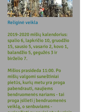
Religinė veikla
2019-2020
mišių kalendorius:
spalio 6, lapkričio 10, gruodžio
15, sausio 5, vasario 2, kovo 1,
balandžio 5, gegužės 3 ir
birželio 7.
Mišios prasideda 11:00. Po
mišių valgomi suneštiniai
pietūs, kurių metu yra proga
pabendrauti, naujiems
bendruomenės nariams - tai
proga įsilieti į bendruomenės
veiklą, o senbuviams -