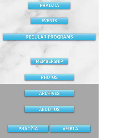
PRADŽIA
EVENTS
REGULAR PROGRAMS
MEMBERSHIP
PHOTOS
ARCHIVES
ABOUT US
PRADŽIA
VEIKLA