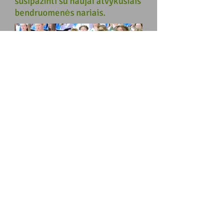
susipažinti su naujai atvykusiais
bendruomenės nariais.​
Choras
Choras buvo sukurtas tam, kad
skatinti lietuvių kultūros
skleidimą per lietuviškas
dainas. Choras dalyvauja
įvairiuose vietiniuose,
nacionaliniuose ir
tarptautiniuose renginiuose.