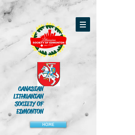
CANADIAN
LITHUANIAN
SOCIETY OF
EDMONTON
HOME